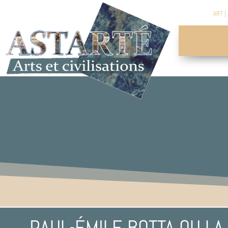
ART
|
PAUL-ÉMILE BOTTA OU L