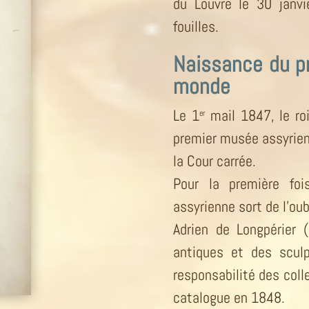
du Louvre le 30 janvi
fouilles.
Naissance du p
monde
Le 1
mail 1847, le roi
er
premier musée assyrien 
la Cour carrée.
Pour la première foi
assyrienne sort de l’ou
Adrien de Longpérier 
antiques et des sculp
responsabilité des coll
catalogue en 1848.