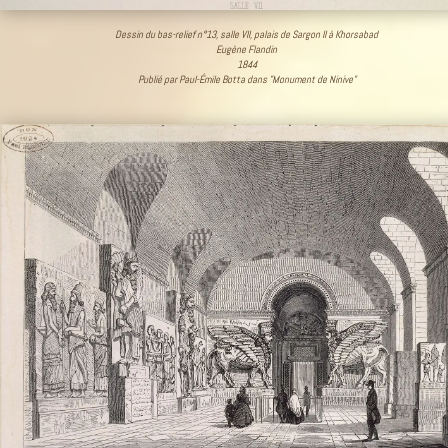
Dessin du bas-relief n°13, salle VII, palais de Sargon II à Khorsabad
Eugène Flandin
1844
Publié par Paul-Émile Botta dans "Monument de Ninive"