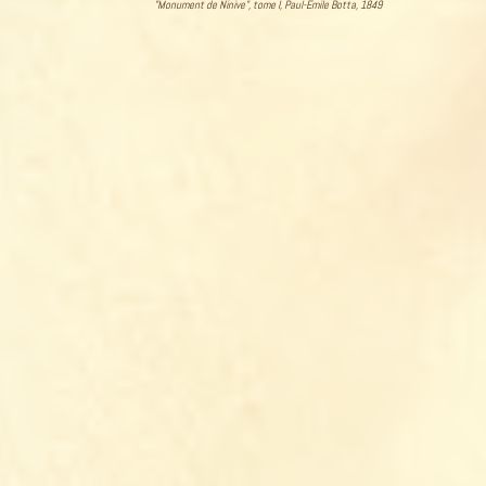
"Monument de Ninive", tome I, Paul-Émile Botta, 1849