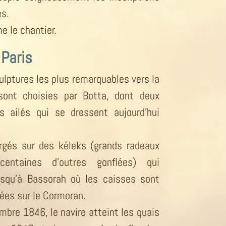
s.
e le chantier.
Paris
ulptures les plus remarquables vers la
sont choisies par Botta, dont deux
s ailés qui se dressent aujourd’hui
.
rgés sur des kéleks (grands radeaux
entaines d’outres gonflées) qui
usqu’à Bassorah où les caisses sont
ées sur le Cormoran.
mbre 1846, le navire atteint les quais