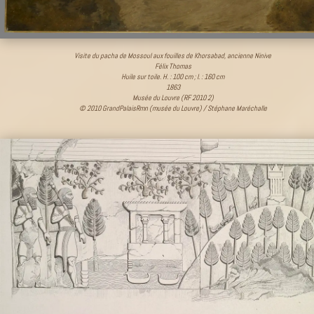
Visite du pacha de Mossoul aux fouilles de Khorsabad, ancienne Ninive
Félix Thomas
Huile sur toile. H. : 100 cm ; l. : 160 cm
1863
Musée du Louvre (RF 2010 2)
© 2010 GrandPalaisRmn (musée du Louvre) / Stéphane Maréchalle