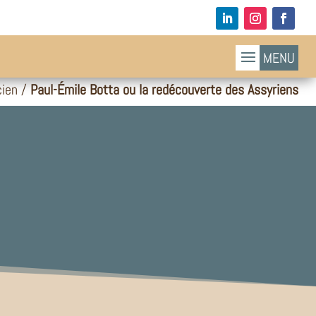
cien
/
Paul-Émile Botta ou la redécouverte des Assyriens