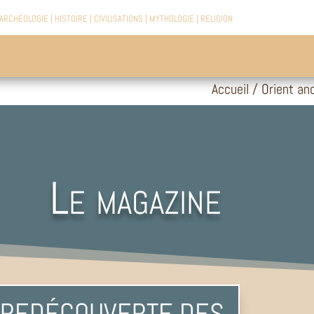
ARCHÉOLOGIE
|
HISTOIRE
|
CIVILISATIONS
|
MYTHOLOGIE
|
RELIGION
Accueil
/
Orient an
Le magazine
A REDÉCOUVERTE DES