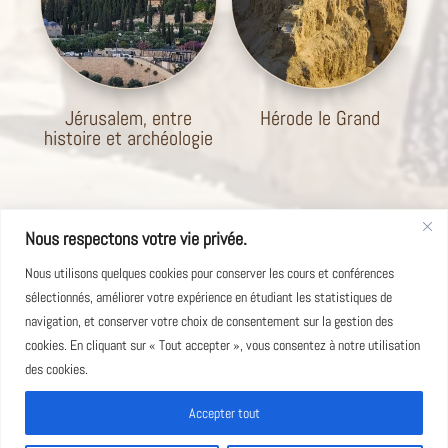
Jérusalem, entre
Hérode le Grand
histoire et archéologie
Nous respectons votre vie privée.
Nous utilisons quelques cookies pour conserver les cours et conférences
sélectionnés, améliorer votre expérience en étudiant les statistiques de
navigation, et conserver votre choix de consentement sur la gestion des
cookies. En cliquant sur « Tout accepter », vous consentez à notre utilisation
des cookies.
© 2025 - Tous droits réservés -
Mentions Légales
-
Accepter tout
Conditions Générales de Vente
-
Politique de