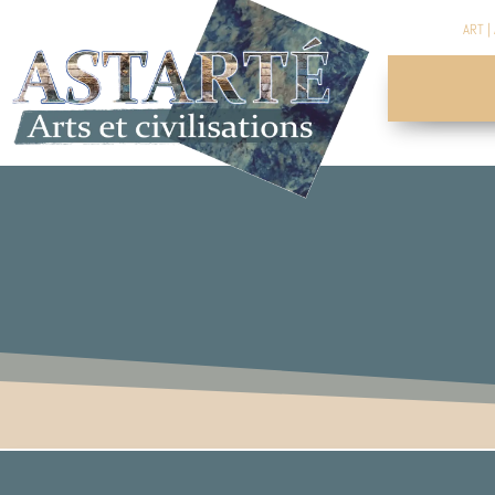
ART
|