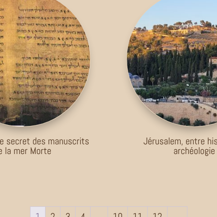
e secret des manuscrits
Jérusalem, entre his
e la mer Morte
archéologie
1
2
3
4
…
10
11
12
→