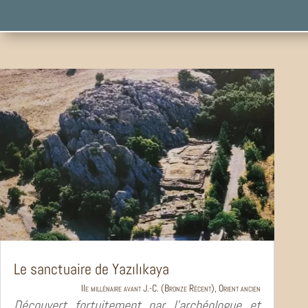
Le sanctuaire de Yazılıkaya
IIe millénaire avant J.-C. (Bronze Récent)
,
Orient ancien
Découvert fortuitement par l’archéologue et