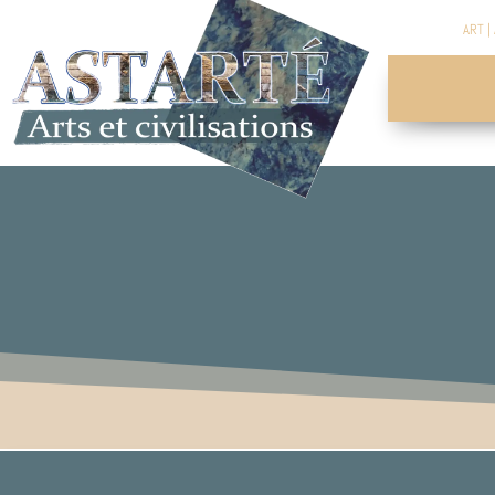
ART
|