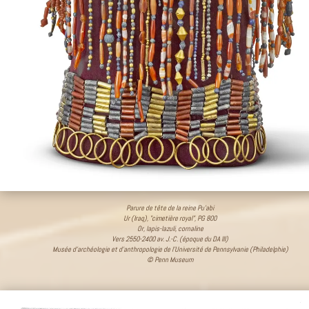
Parure de tête de la reine Pu’abi
Ur (Iraq), "cimetière royal", PG 800
Or, lapis-lazuli, cornaline
Vers 2550-2400 av. J.-C. (époque du DA III)
Musée d’archéologie et d’anthropologie de l’Université de Pennsylvanie (Philadelphie)
© Penn Museum