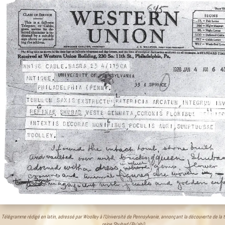
Télégramme rédigé en latin, adressé par Woolley à l’Université de Pennsylvanie, annonçant la découverte de la 
reine Shubad (Pu’abi).