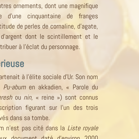
autres ornements, dont une magnifique
d’une cinquantaine de franges
tude de perles de cornaline, d’agate,
t d’argent dont le scintillement et le
ribuer à l’éclat du personnage.
rieuse
artenait à l’élite sociale d’Ur. Son nom
Pu-abum
en akkadien, « Parole du
eresh
ou
nin,
« reine ») sont connus
cription figurant sur l’un des trois
uvés dans sa tombe.
om n’est pas cité dans la
Liste royale
eux document daté d’environ 2000