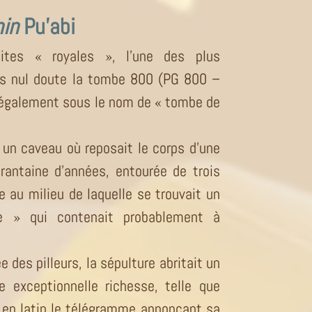
nin
Pu’abi
tes « royales », l’une des plus
ns nul doute la tombe 800 (PG 800 –
 également sous le nom de « tombe de
 un caveau où reposait le corps d’une
antaine d’années, entourée de trois
 au milieu de laquelle se trouvait un
re » qui contenait probablement à
des pilleurs, la sépulture abritait un
ne exceptionnelle richesse, telle que
r en latin le télégramme annonçant sa