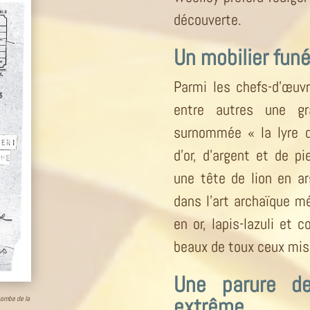
découverte.
Un mobilier fun
Parmi les chefs-d’œuv
entre autres une g
surnommée « la lyre d
d’or, d’argent et de p
une tête de lion en a
dans l’art archaïque m
en or, lapis-lazuli et 
beaux de toux ceux mis 
Une parure de
extrême
tombe de la