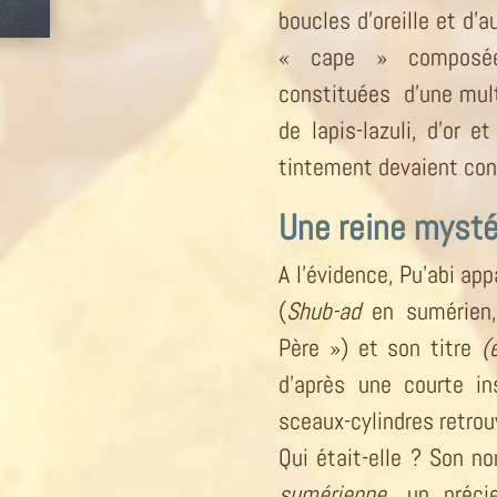
boucles d’oreille et d’
« cape » composée 
constituées d’une multi
de lapis-lazuli, d’or e
tintement devaient cont
Une reine mysté
A l’évidence, Pu’abi app
(
Shub-ad
en sumérien,
Père ») et son titre
(
d’après une courte ins
sceaux-cylindres retro
Qui était-elle ? Son n
sumérienne
, un préci