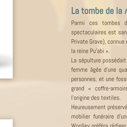
La tombe de la
Parmi ces tombes di
spectaculaires est sa
Private Grave), connue
la reine Pu’abi ».
La sépulture possédait
femme âgée d’une quar
personnes, et une fosse
grand « coffre-armoi
l’origine des textiles.
Heureusement préservée 
mobilier funéraire d’u
Woolley préféra rédige