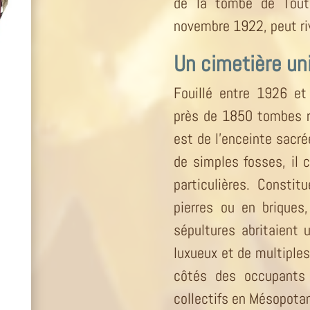
de la tombe de Tout
novembre 1922, peut riv
Un cimetière u
Fouillé entre 1926 et
près de 1850 tombes r
est de l’enceinte sacré
de simples fosses, il 
particulières. Consti
pierres ou en briques
sépultures abritaient u
luxueux et de multipl
côtés des occupants 
collectifs en Mésopota