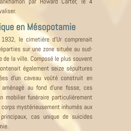
ankhamon par Howard Carter, le 4
aliser.
nique en Mésopotamie
 1932, le cimetière d’Ur comprenait
éparties sur une zone située au sud-
e de la ville. Composé le plus souvent
contenait également seize sépultures
tuées d’un caveau voûté construit en
, aménagé au fond d’une fosse, ces
n mobilier funéraire particulièrement
es corps mystérieusement inhumés aux
principaux, cas unique de suicides
mie.