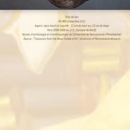
Tête de lion
PG 800 (cimetière d’Ur)
Argent, lapis-lazuli et coquille - 11 cm de haut sur 12 cm de large
Vers 2550-2400 av. J.-C. (époque du DA III)
Musée d’archéologie et d’anthropologie de l’Université de Pennsylvanie (Philadelphie)
Source : "Treasures from the Royal Tombe of Ur", University of Pennsylvania Museum