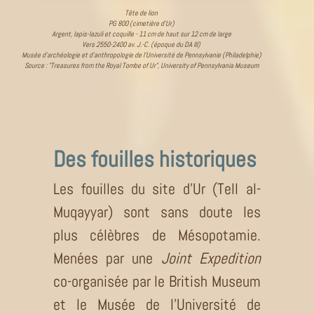
Tête de lion
PG 800 (cimetière d’Ur)
Argent, lapis-lazuli et coquille - 11 cm de haut sur 12 cm de large
Vers 2550-2400 av. J.-C. (époque du DA III)
Musée d’archéologie et d’anthropologie de l’Université de Pennsylvanie (Philadelphie)
Source : "Treasures from the Royal Tombe of Ur", University of Pennsylvania Museum
Des fouilles historiques
Les fouilles du site d’Ur (Tell al-
Muqayyar) sont sans doute les
plus célèbres de Mésopotamie.
Menées par une
Joint Expedition
co-organisée par le British Museum
et le Musée de l’Université de