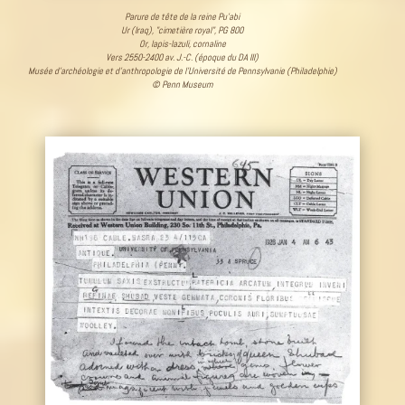
Parure de tête de la reine Pu’abi
Ur (Iraq), "cimetière royal", PG 800
Or, lapis-lazuli, cornaline
Vers 2550-2400 av. J.-C. (époque du DA III)
Musée d’archéologie et d’anthropologie de l’Université de Pennsylvanie (Philadelphie)
© Penn Museum