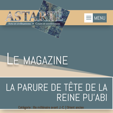
Le magazine
LA PARURE DE TÊTE DE LA
REINE PU’ABI
Catégorie :
IIIe millénaire avant J.-C.
|
Orient ancien