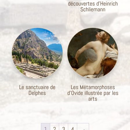
découvertes d’Heinrich
Schliemann
Le sanctuaire de
Les Métamorphoses
Delphes
d’Ovide illustrée par les
arts
1
2
3
4
→