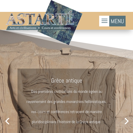
Bible, histoire et archéologie
Grèce antique
Monument culturel et religieux, la Bible s’ancre dans
Des premières civilisations du monde égéen au
une histoire longue et complexe, nourrie d’influences
rayonnement des grandes monarchies hellénistiques,
multiples.
nos cours et conférences retracent de manière
Parce qu’il importe de connaître ce contexte pour
pluridisciplinaire l’histoire de la Grèce antique.
comprendre et se repérer dans les textes, nos cours