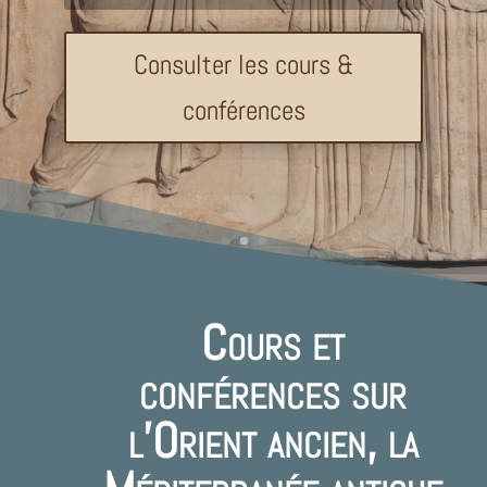
et conférences ont été conçus à la fois comme une
Consulter les cours &
introduction, un accompagnement et une invitation à
aller plus loin.
conférences
Cours et
conférences sur
l’Orient ancien, la